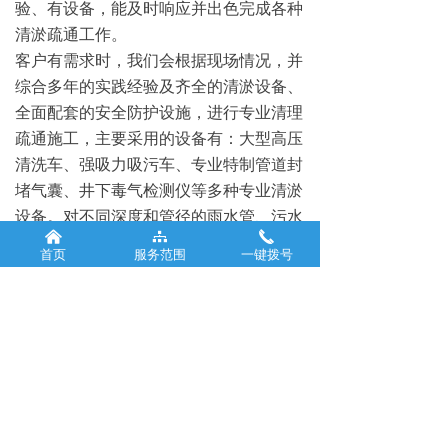
验、有设备，能及时响应并出色完成各种
清淤疏通工作。
客户有需求时，我们会根据现场情况，并
综合多年的实践经验及齐全的清淤设备、
全面配套的安全防护设施，进行专业清理
疏通施工，主要采用的设备有：大型高压
清洗车、强吸力吸污车、专业特制管道封
堵气囊、井下毒气检测仪等多种专业清淤
设备。对不同深度和管径的雨水管、污水
낀
뀒
끅
管、明渠、暗渠内的情况进行分析，总结
首页
服务范围
一键拨号
多种清淤疏通方案，施工组合，将以现场
实际情况以最佳的施工方案进行施工。
公司名称：
郑州通佑清
13103710092
洁服务有限公司