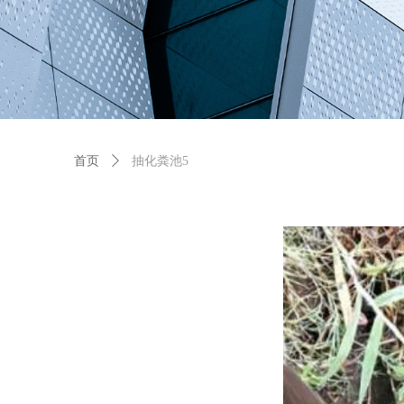
首页
ꄲ
抽化粪池5