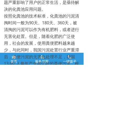
题严重影响了用户的正常生活，是亟待解
决的化粪池应用问题。
按照化粪池的技术标准，化粪池的污泥清
掏时间一般为90天、180天、360天，被
清掏的污泥可以作为有机肥料，或者进行
无害化处置。但是，随着化肥的广泛使
用，社会的发展，使用粪便肥料越来越
少，与此同时，我国污泥处置行业严重滞
后，粪便污泥的无害化处理不足，我国
낀
뀒
끅
首页
服务范围
一键拨号
13.6亿人每年产生超亿吨的粪便污泥，根
据统计局数据，2012年无害化处理的粪
便污泥只有801.4万吨。大量粪便污泥的
清掏转移，造成了二次污染。因此，如果
不能解决化粪池污泥的无害化处置问题，
化粪池污泥就会成为水污染的污染源，化
粪池问题是关系水污染治理成效的环保问
题。