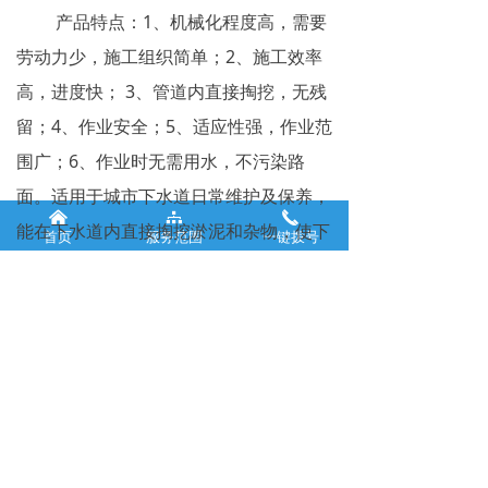
产品特点：1、机械化程度高，需要
劳动力少，施工组织简单；2、施工效率
高，进度快； 3、管道内直接掏挖，无残
留；4、作业安全；5、适应性强，作业范
围广；6、作业时无需用水，不污染路
面。适用于城市下水道日常维护及保养，
낀
뀒
끅
能在下水道内直接掏挖淤泥和杂物，使下
首页
服务范围
一键拨号
水道保持畅通。
公司名称：
郑州通佑清
13103710092
洁服务有限公司