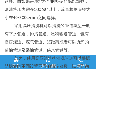
选择。而如果是质地均匀的坚硬盐碱结垢物，
则清洗压力需在500bar以上，流量根据管径大
小在40-200L/min之间选择。
采用高压清洗机可以清洗的管道类型一般
有下水管道，排污管道、物料输送管道、也有
楼房烟道、煤气管道、短距离或者可以拆卸的
输油管道及采油管道、供水管道等。
总之，使用高压清洗机清洗管道可以根据
낀
뀒
끅
首页
服务范围
一键拨号
结垢物的不同设置不同的清洗参数，以达到彻
底清洗管道污垢的目的。
公司名称：
郑州通佑清
13103710092
洁服务有限公司